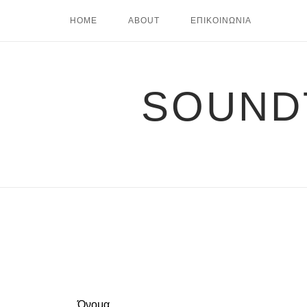
Skip
HOME
ABOUT
ΕΠΙΚΟΙΝΩΝΙΑ
to
content
SOUND
Leave
Όνομα