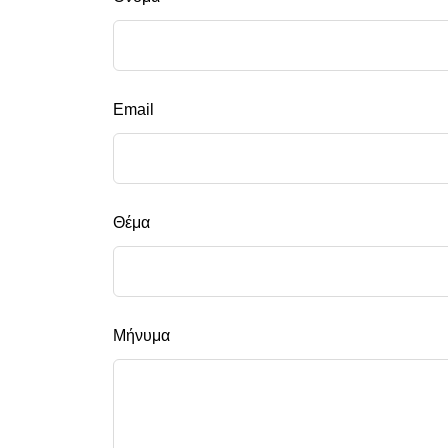
this
field
blank
Email
Θέμα
Μήνυμα